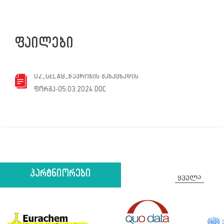
ფაილები
02_GELAB_ᲬᲔᲕᲠᲝᲑᲘᲡ ᲒᲐᲜᲐᲪᲮᲐᲓᲘᲡ
ᲤᲝᲠᲛᲐ-05.03.2024.DOC
პარტნიორები
ყველა